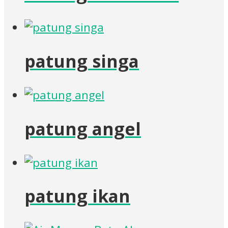
patung singa
patung angel
patung ikan