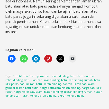
ada di Indonesia. Namun seiring perkembangan jaman ukiran
batu alam atau batu paras pada akhirnya menjadi komoditi
oleh masyarakat dunia. Hasil dari kerajinan batu alam atau
batu paras jogja ini sekarang digunakan untuk hiasan dan
pernak pernik rumah. Karena selain untuk hiasan rumah, bisa
juga digunakan untuk simbol dan lambang suatu tempat dan
instansi.
Bagikan ke teman!
Tags:
6 motif relief batu paras
,
batu alam dinding
,
batu alam ukir
,
batu
relief dinding
,
batu ukir
,
batu ukir dinding
,
batu ukir dinding rumah
,
batu
ukir paras
,
batu ukiran
,
batu ukiran dinding
,
contoh ukiran batu alam
,
gambar ukiran batu putih
,
harga batu alam hiasan dinding
,
harga batu ukir
relief
,
harga relief batu alam
,
hiasan dinding
,
hiasan dinding rumah
,
hiasan
dinding termurah
,
relief ukiran dinding
,
ukiran relief dinding