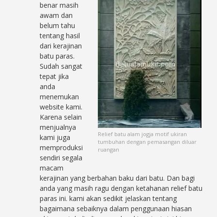
benar masih
awam dan
belum tahu
tentang hasil
dari kerajinan
batu paras.
Sudah sangat
tepat jika
anda
menemukan
website kami.
Karena selain
menjualnya
Relief batu alam jogja motif ukiran
kami juga
tumbuhan dengan pemasangan diluar
memproduksi
ruangan
sendiri segala
macam
kerajinan yang berbahan baku dari batu. Dan bagi
anda yang masih ragu dengan ketahanan relief batu
paras ini. kami akan sedikit jelaskan tentang
bagaimana sebaiknya dalam penggunaan hiasan