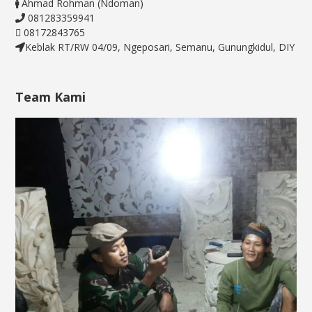
Ahmad Rohman (Ndoman)
081283359941
08172843765
Keblak RT/RW 04/09, Ngeposari, Semanu, Gunungkidul, DIY
Team Kami