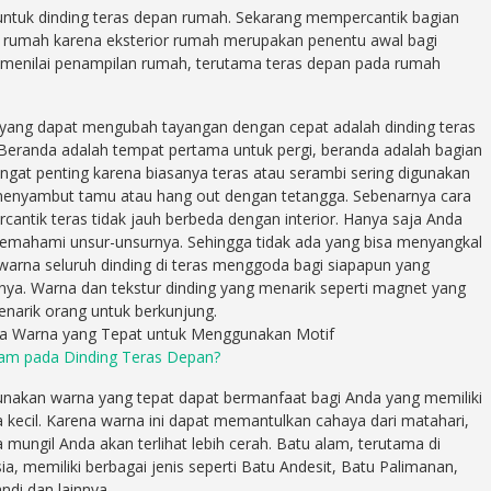
m untuk dinding teras depan rumah. Sekarang mempercantik bagian
k rumah karena eksterior rumah merupakan penentu awal bagi
menilai penampilan rumah, terutama teras depan pada rumah
yang dapat mengubah tayangan dengan cepat adalah dinding teras
Beranda adalah tempat pertama untuk pergi, beranda adalah bagian
ngat penting karena biasanya teras atau serambi sering digunakan
menyambut tamu atau hang out dengan tetangga. Sebenarnya cara
antik teras tidak jauh berbeda dengan interior. Hanya saja Anda
emahami unsur-unsurnya. Sehingga tidak ada yang bisa menyangkal
arna seluruh dinding di teras menggoda bagi siapapun yang
nya. Warna dan tekstur dinding yang menarik seperti magnet yang
narik orang untuk berkunjung.
ja Warna yang Tepat untuk Menggunakan Motif
lam pada Dinding Teras Depan?
akan warna yang tepat dapat bermanfaat bagi Anda yang memiliki
 kecil. Karena warna ini dapat memantulkan cahaya dari matahari,
 mungil Anda akan terlihat lebih cerah. Batu alam, terutama di
ia, memiliki berbagai jenis seperti Batu Andesit, Batu Palimanan,
ndi dan lainnya.