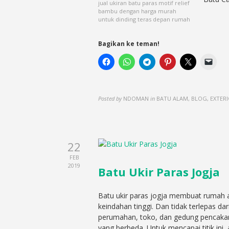
jual ukiran batu paras motif relief
bambu dengan harga murah
untuk dinding teras depan rumah
Bagikan ke teman!
Posted by
NDOMAN
in
BATU ALAM, BLOG, EXTERI
22
FEB
2019
Batu Ukir Paras Jogja
Batu ukir paras jogja membuat rumah a
keindahan tinggi. Dan tidak terlepas da
perumahan, toko, dan gedung pencakar 
yang berbeda. Untuk mencapai titik in