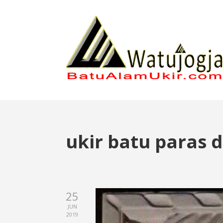
ukir batu paras 
25
JUN
2019