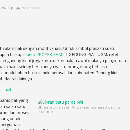
, WATU JOGJA
,
0 comments
batu alam bali dengan motif variasi. Untuk simbol prasasti suatu
upun biasa,
seperti PROYEK KAMI
di GEDUNG PIAT UGM. relief
l dari gunung kidul jogjakarta. di karenakan awal mulanya pengiriman
bali. maka seiring berjalannya waktu orang orang terbiasa
 untuk bahan baku sendiri berasal dari kabupaten Gunung kidul,
h daerah lainnya.
s bali
paras bali yang
ah salah satu
Ukiran batu paras bali Proyek pemasangan di gedung
uran dan proses
PIAT UGM
asang untuk
i perguruan