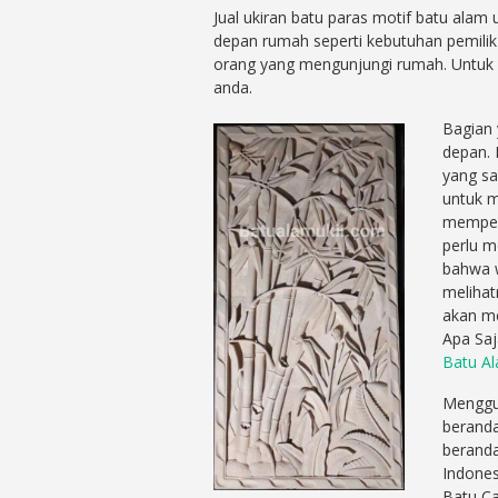
Jual ukiran batu paras motif batu ala
depan rumah seperti kebutuhan pemili
orang yang mengunjungi rumah. Untuk 
anda.
Bagian 
depan. 
yang sa
untuk 
memperc
perlu m
bahwa w
melihat
akan me
Apa Sa
Batu A
Menggun
beranda
beranda
Indones
Batu Ca