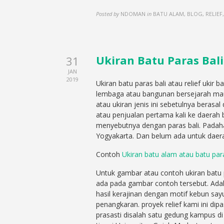
Posted by
NDOMAN
in
BATU ALAM, BLOG, RELIEF
Ukiran Batu Paras Bali
31
JAN
2019
Ukiran batu paras bali atau relief ukir 
lembaga atau bangunan bersejarah ma
atau ukiran jenis ini sebetulnya berasa
atau penjualan pertama kali ke daerah 
menyebutnya dengan paras bali. Padahal
Yogyakarta. Dan belum ada untuk daera
Contoh
Ukiran batu alam atau batu para
Untuk gambar atau contoh ukiran batu 
ada pada gambar contoh tersebut. Adal
hasil kerajinan dengan motif kebun say
penangkaran. proyek relief kami ini dip
prasasti disalah satu gedung kampus d