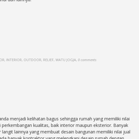
OR, INTERIOR, OUTDOOR, RELIEF, WATU JOGJA
,
0 comments
nda menjadi kelihatan bagus sehingga rumah yang memiliki nilai
ri perkembangan kualitas, baik interior maupun eksterior. Banyak
langit lainnya yang membuat desain bangunan memiliki nilai jual
i, ada banyak kontraktor yang melengkapi desain rumah dengan