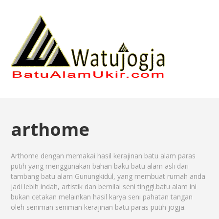
arthome
Arthome dengan memakai hasil kerajinan batu alam paras
putih yang menggunakan bahan baku batu alam asli dari
tambang batu alam Gunungkidul, yang membuat rumah anda
jadi lebih indah, artistik dan bernilai seni tinggi.batu alam ini
bukan cetakan melainkan hasil karya seni pahatan tangan
oleh seniman seniman kerajinan batu paras putih jogja.