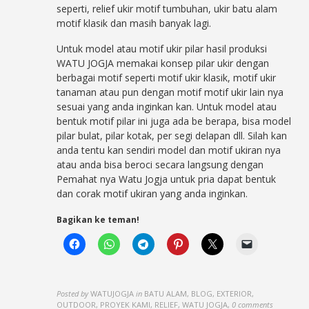
seperti, relief ukir motif tumbuhan, ukir batu alam
motif klasik dan masih banyak lagi.
Untuk model atau motif ukir pilar hasil produksi
WATU JOGJA memakai konsep pilar ukir dengan
berbagai motif seperti motif ukir klasik, motif ukir
tanaman atau pun dengan motif motif ukir lain nya
sesuai yang anda inginkan kan. Untuk model atau
bentuk motif pilar ini juga ada be berapa, bisa model
pilar bulat, pilar kotak, per segi delapan dll. Silah kan
anda tentu kan sendiri model dan motif ukiran nya
atau anda bisa beroci secara langsung dengan
Pemahat nya Watu Jogja untuk pria dapat bentuk
dan corak motif ukiran yang anda inginkan.
Bagikan ke teman!
Posted by
WATUJOGJA
in
BATU ALAM, BLOG, EXTERIOR,
OUTDOOR, PROYEK KAMI, RELIEF, WATU JOGJA
,
0 comments