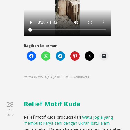
Bagikan ke teman!
Posted by
WATUJOGJA
in
BLOG
,
0 comments
Relief Motif Kuda
28
JAN
2017
Relief motif kuda produksi dari
Watu jogja yang
membuat karya seni dengan ukiran batu alam
bentuk relief. Dengan bermacam macam tema atau