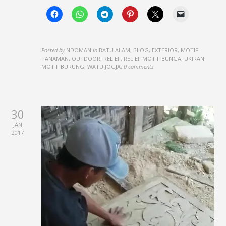
Posted by
NDOMAN
in
BATU ALAM, BLOG, EXTERIOR, MOTIF
TANAMAN, OUTDOOR, RELIEF, RELIEF MOTIF BUNGA, UKIRAN
MOTIF BURUNG, WATU JOGJA
,
0 comments
30
JAN
2017