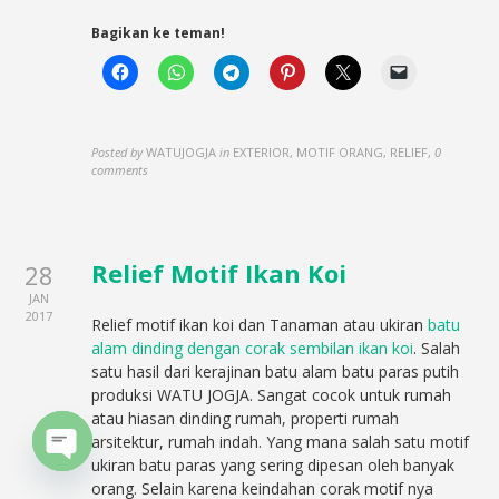
Bagikan ke teman!
Posted by
WATUJOGJA
in
EXTERIOR, MOTIF ORANG, RELIEF
,
0
comments
Relief Motif Ikan Koi
28
JAN
2017
Relief motif ikan koi dan Tanaman atau ukiran
batu
alam dinding dengan corak sembilan ikan koi
. Salah
satu hasil dari kerajinan batu alam batu paras putih
produksi WATU JOGJA. Sangat cocok untuk rumah
atau hiasan dinding rumah, properti rumah
arsitektur, rumah indah. Yang mana salah satu motif
ukiran batu paras yang sering dipesan oleh banyak
Open
orang. Selain karena keindahan corak motif nya
chaty