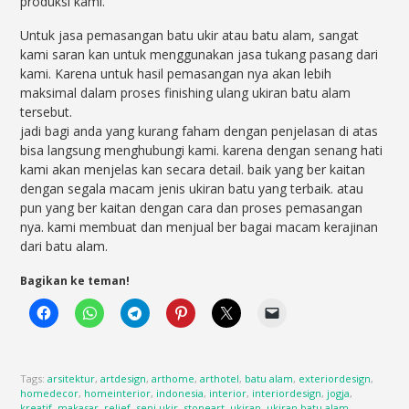
produksi kami.
Untuk jasa pemasangan batu ukir atau batu alam, sangat
kami saran kan untuk menggunakan jasa tukang pasang dari
kami. Karena untuk hasil pemasangan nya akan lebih
maksimal dalam proses finishing ulang ukiran batu alam
tersebut.
jadi bagi anda yang kurang faham dengan penjelasan di atas
bisa langsung menghubungi kami. karena dengan senang hati
kami akan menjelas kan secara detail. baik yang ber kaitan
dengan segala macam jenis ukiran batu yang terbaik. atau
pun yang ber kaitan dengan cara dan proses pemasangan
nya. kami membuat dan menjual ber bagai macam kerajinan
dari batu alam.
Bagikan ke teman!
Tags:
arsitektur
,
artdesign
,
arthome
,
arthotel
,
batu alam
,
exteriordesign
,
homedecor
,
homeinterior
,
indonesia
,
interior
,
interiordesign
,
jogja
,
kreatif
,
makasar
,
relief
,
seni ukir
,
stoneart
,
ukiran
,
ukiran batu alam
,