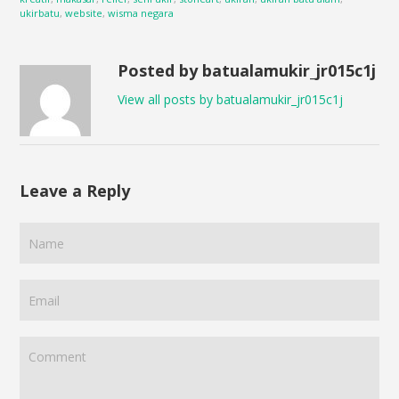
ukirbatu
,
website
,
wisma negara
Posted by batualamukir_jr015c1j
View all posts by batualamukir_jr015c1j
Leave a Reply