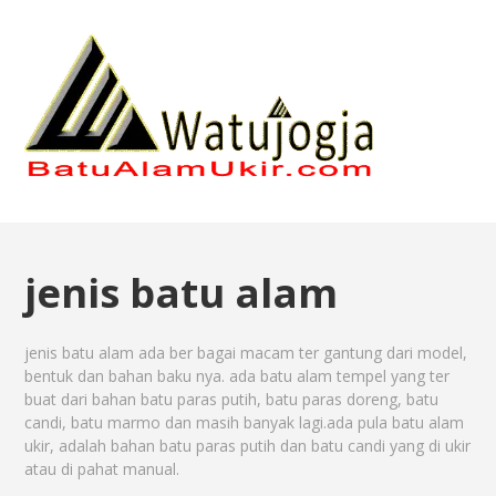
jenis batu alam
jenis batu alam ada ber bagai macam ter gantung dari model,
bentuk dan bahan baku nya. ada batu alam tempel yang ter
buat dari bahan batu paras putih, batu paras doreng, batu
candi, batu marmo dan masih banyak lagi.ada pula batu alam
ukir, adalah bahan batu paras putih dan batu candi yang di ukir
atau di pahat manual.