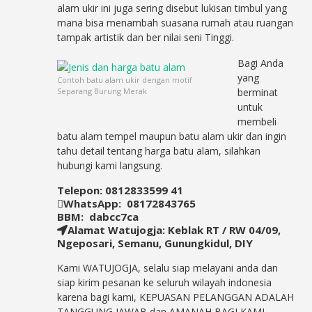
alam ukir ini juga sering disebut lukisan timbul yang
mana bisa menambah suasana rumah atau ruangan
tampak artistik dan ber nilai seni Tinggi.
Bagi Anda
yang
Contoh batu alam ukir dengan motif
Separang Burung Merak
berminat
untuk
membeli
batu alam tempel maupun batu alam ukir dan ingin
tahu detail tentang harga batu alam, silahkan
hubungi kami langsung.
Telepon:
0812833599
41
WhatsApp:
08172843765
BBM:
dabcc7ca
Alamat Watujogja:
Keblak RT / RW 04/09,
Ngeposari, Semanu, Gunungkidul, DIY
Kami WATUJOGJA, selalu siap melayani anda dan
siap kirim pesanan ke seluruh wilayah indonesia
karena bagi kami, KEPUASAN PELANGGAN ADALAH
TANGGUNG JAWAB dan AMANAH BAGI KAMI.