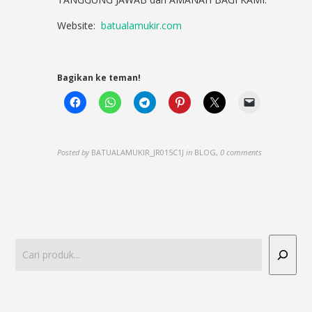
Website:
batualamukir.com
Bagikan ke teman!
Posted by
BATUALAMUKIR_JR015C1J
in
BLOG
,
0 comments