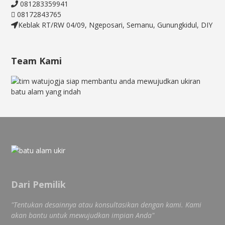
081283359941
08172843765
Keblak RT/RW 04/09, Ngeposari, Semanu, Gunungkidul, DIY
Team Kami
Dari Pemilik
"Tentukan desainnya atau konsultasikan dengan kami. Kami
akan bantu untuk mewujudkan impian Anda"