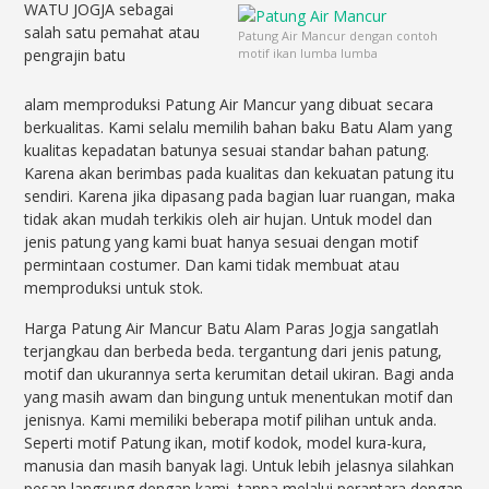
WATU JOGJA sebagai
salah satu pemahat atau
Patung Air Mancur dengan contoh
pengrajin batu
motif ikan lumba lumba
alam memproduksi Patung Air Mancur yang dibuat secara
berkualitas. Kami selalu memilih bahan baku Batu Alam yang
kualitas kepadatan batunya sesuai standar bahan patung.
Karena akan berimbas pada kualitas dan kekuatan patung itu
sendiri. Karena jika dipasang pada bagian luar ruangan, maka
tidak akan mudah terkikis oleh air hujan. Untuk model dan
jenis patung yang kami buat hanya sesuai dengan motif
permintaan costumer. Dan kami tidak membuat atau
memproduksi untuk stok.
Harga Patung Air Mancur Batu Alam Paras Jogja sangatlah
terjangkau dan berbeda beda. tergantung dari jenis patung,
motif dan ukurannya serta kerumitan detail ukiran. Bagi anda
yang masih awam dan bingung untuk menentukan motif dan
jenisnya. Kami memiliki beberapa motif pilihan untuk anda.
Seperti motif Patung ikan, motif kodok, model kura-kura,
manusia dan masih banyak lagi. Untuk lebih jelasnya silahkan
pesan langsung dengan kami, tanpa melalui perantara dengan