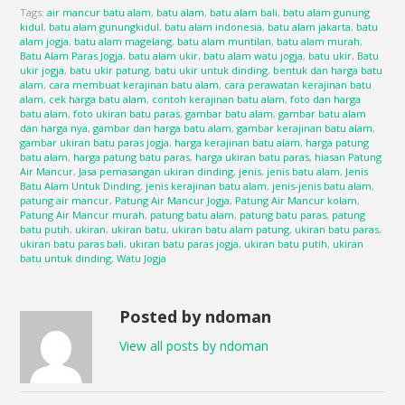
Tags:
air mancur batu alam
,
batu alam
,
batu alam bali
,
batu alam gunung
kidul
,
batu alam gunungkidul
,
batu alam indonesia
,
batu alam jakarta
,
batu
alam jogja
,
batu alam magelang
,
batu alam muntilan
,
batu alam murah
,
Batu Alam Paras Jogja
,
batu alam ukir
,
batu alam watu jogja
,
batu ukir
,
Batu
ukir jogja
,
batu ukir patung
,
batu ukir untuk dinding
,
bentuk dan harga batu
alam
,
cara membuat kerajinan batu alam
,
cara perawatan kerajinan batu
alam
,
cek harga batu alam
,
contoh kerajinan batu alam
,
foto dan harga
batu alam
,
foto ukiran batu paras
,
gambar batu alam
,
gambar batu alam
dan harga nya
,
gambar dan harga batu alam
,
gambar kerajinan batu alam
,
gambar ukiran batu paras jogja
,
harga kerajinan batu alam
,
harga patung
batu alam
,
harga patung batu paras
,
harga ukiran batu paras
,
hiasan Patung
Air Mancur
,
Jasa pemasangan ukiran dinding
,
jenis
,
jenis batu alam
,
Jenis
Batu Alam Untuk Dinding
,
jenis kerajinan batu alam
,
jenis-jenis batu alam
,
patung air mancur
,
Patung Air Mancur Jogja
,
Patung Air Mancur kolam
,
Patung Air Mancur murah
,
patung batu alam
,
patung batu paras
,
patung
batu putih
,
ukiran
,
ukiran batu
,
ukiran batu alam patung
,
ukiran batu paras
,
ukiran batu paras bali
,
ukiran batu paras jogja
,
ukiran batu putih
,
ukiran
batu untuk dinding
,
Watu Jogja
Posted by ndoman
View all posts by ndoman